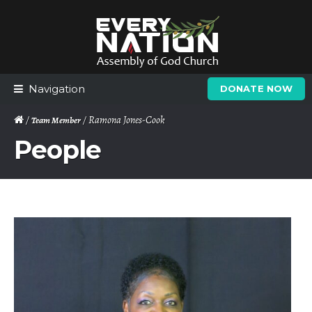
Skip
Skip
to
to
navigation
content
Navigation
DONATE NOW
/
/ Ramona Jones-Cook
Team Member
People