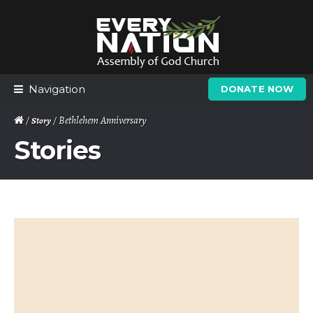
Skip
Skip
to
to
navigation
content
Navigation
DONATE NOW
/
/ Bethlehem Anniversary
Story
Stories